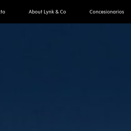
cto
About Lynk & Co
Concesionarios