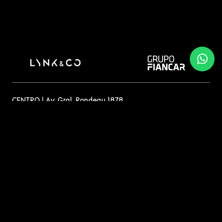
CENTRO | Av. Gral. Rondeau 1878
CARRASCO | Av. Giannattasio esq. Tacuarí
PUNTA DEL ESTE | Av. Roosevelt Parada 8 y Oslo
2924 7575
Contacto
2924 7575
4244 7205